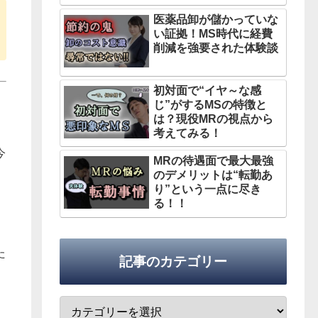
医薬品卸が儲かっていな
い証拠！MS時代に経費
削減を強要された体験談
初対面で“イヤ～な感
じ”がするMSの特徴と
は？現役MRの視点から
考えてみる！
今
MRの待遇面で最大最強
のデメリットは“転勤あ
り”という一点に尽き
る！！
た
記事のカテゴリー