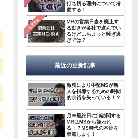
打ち切る理由について考
察する！
おすすめ
MRの営業日当を廃止す
る動きが各社で進んでい
るけど…ちょっと騒ぎ過
ぎでは？
最近の更新記事
激務により中堅MSが新
人を指導するための時間
的余裕を失っている！？
月末最終日に卸訪問する
MRはMSから嫌われ
る！？MS時代の本音を
暴露します！