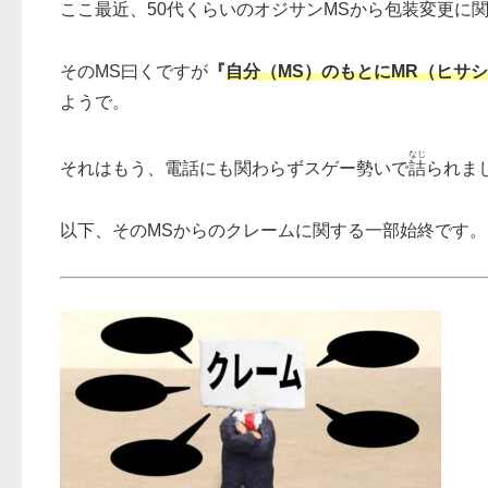
ここ最近、50代くらいのオジサンMSから包装変更に
そのMS曰くですが
『
自分（MS）のもとにMR（ヒサ
ようで。
なじ
それはもう、電話にも関わらずスゲー勢いで
詰
られま
以下、そのMSからのクレームに関する一部始終です。