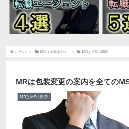
ホーム
MR（製薬会社）
MRとMSの関係
MRは包装変更の案内を全てのM
MRとMSの関係