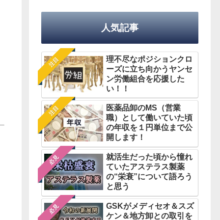
人気記事
理不尽なポジションクロ
注目
ーズに立ち向かうヤンセ
ン労働組合を応援した
い！！
医薬品卸のMS（営業
注目
職）として働いていた頃
の年収を１円単位まで公
開します！
就活生だった頃から憧れ
必見
ていたアステラス製薬
の“栄衰”について語ろう
と思う
GSKがメディセオ＆スズ
必見
ケン＆地方卸との取引を