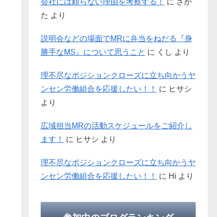
会社には頼らない理由を考察する！
に
さか
た
より
説明会などの場面でMRに弁当をねだる『身
勝手なMS』について思うこと
に
くし
より
理不尽なポジションクローズに立ち向かうヤ
ンセン労働組合を応援したい！！
に
ヒサシ
より
広域担当MRの活動スケジュールをご紹介し
ます！
に
ヒサシ
より
理不尽なポジションクローズに立ち向かうヤ
ンセン労働組合を応援したい！！
に
Hi
より