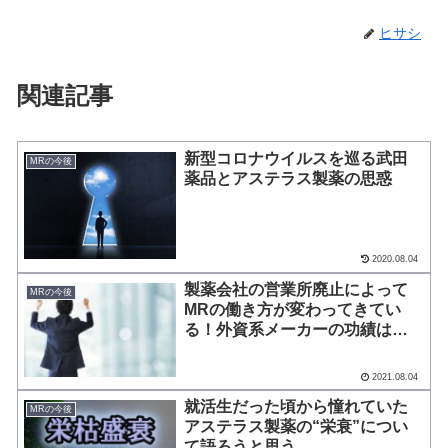
ヒサシ
関連記事
新型コロナウイルスを巡る武田
MRの今後
薬品とアステラス製薬の思惑
2020.08.04
製薬会社の営業所廃止によって
MRの今後
MRの働き方が変わってきてい
る！外資系メーカーの功績は大
きい！？
2021.08.04
就活生だった頃から憧れていた
MRの今後
アステラス製薬の“栄衰”につい
て語ろうと思う