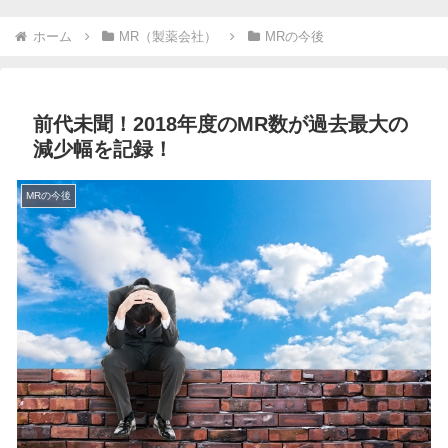
ホーム
MR（製薬会社）
MRの今後
前代未聞！2018年度のMR数が過去最大の
減少幅を記録！
MRの今後