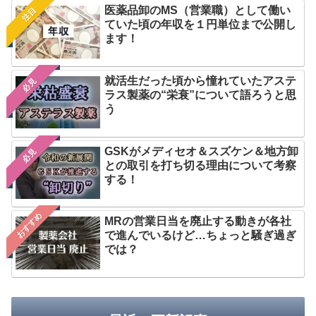
医薬品卸のMS（営業職）として働い
注目
ていた頃の年収を１円単位まで公開し
ます！
就活生だった頃から憧れていたアステ
必見
ラス製薬の“栄衰”について語ろうと思
う
GSKがメディセオ＆スズケン＆地方卸
必見
との取引を打ち切る理由について考察
する！
おすすめ
MRの営業日当を廃止する動きが各社
で進んでいるけど…ちょっと騒ぎ過ぎ
では？