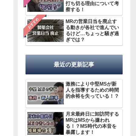
打ち切る理由について考
察する！
おすすめ
MRの営業日当を廃止す
る動きが各社で進んでい
るけど…ちょっと騒ぎ過
ぎでは？
最近の更新記事
激務により中堅MSが新
人を指導するための時間
的余裕を失っている！？
月末最終日に卸訪問する
MRはMSから嫌われ
る！？MS時代の本音を
暴露します！