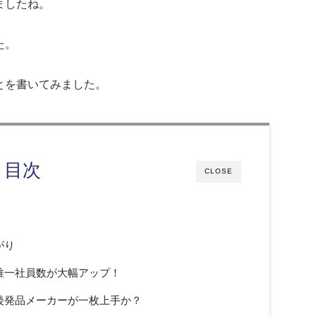
ましたね。
た。
とを書いてみました。
目次
CLOSE
がり
唯一社員数が大幅アップ！
後発品メーカーが一枚上手か？