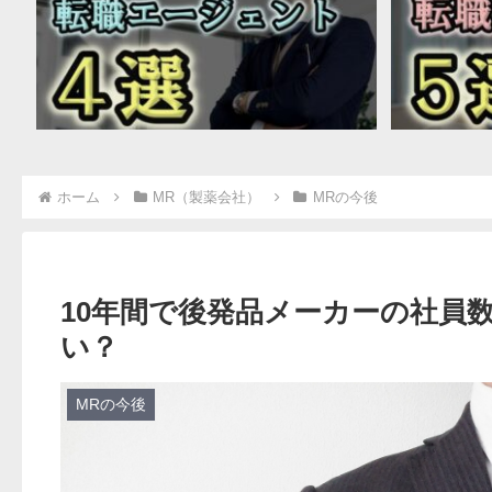
ホーム
MR（製薬会社）
MRの今後
10年間で後発品メーカーの社員
い？
MRの今後