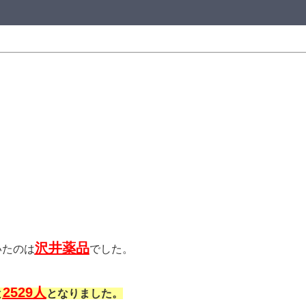
沢井薬品
いたのは
でした。
2529人
と
となりました。