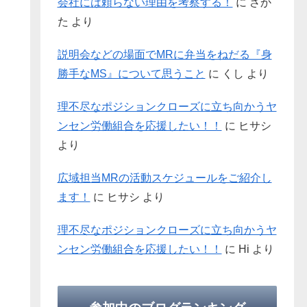
会社には頼らない理由を考察する！
に
さか
た
より
説明会などの場面でMRに弁当をねだる『身
勝手なMS』について思うこと
に
くし
より
理不尽なポジションクローズに立ち向かうヤ
ンセン労働組合を応援したい！！
に
ヒサシ
より
広域担当MRの活動スケジュールをご紹介し
ます！
に
ヒサシ
より
理不尽なポジションクローズに立ち向かうヤ
ンセン労働組合を応援したい！！
に
Hi
より