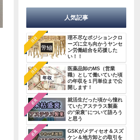
人気記事
理不尽なポジションクロ
注目
ーズに立ち向かうヤンセ
ン労働組合を応援した
い！！
医薬品卸のMS（営業
注目
職）として働いていた頃
の年収を１円単位まで公
開します！
就活生だった頃から憧れ
必見
ていたアステラス製薬
の“栄衰”について語ろう
と思う
GSKがメディセオ＆スズ
必見
ケン＆地方卸との取引を