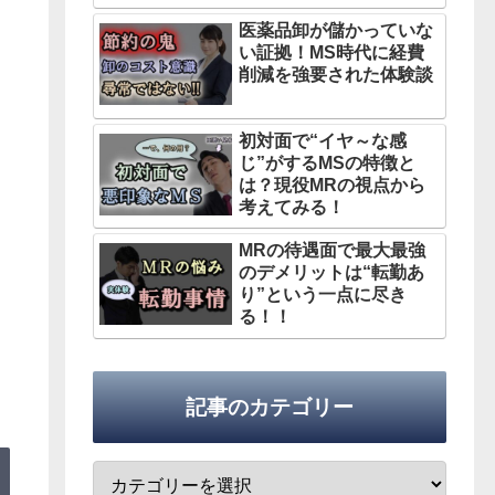
医薬品卸が儲かっていな
い証拠！MS時代に経費
削減を強要された体験談
初対面で“イヤ～な感
じ”がするMSの特徴と
は？現役MRの視点から
考えてみる！
MRの待遇面で最大最強
のデメリットは“転勤あ
り”という一点に尽き
る！！
記事のカテゴリー