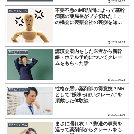
2023.02.27
不要不急のMR訪問によって基幹
MRとクレーム
病院の薬局長がブチ切れた！こ
の機会に製薬会社の裏側を知っ
て欲しい！
2022.01.24
講演会案内をした医者から新幹
MRとクレーム
線・ホテル予約についてクレー
ムをもらった話
2019.07.24
性格が悪い薬剤師の得意技？MR
MRとクレーム
として“嫌味っぽいクレーム”を
頂戴した体験談
2022.11.06
まさに濡れ衣！？郵送の事実を
MRとクレーム
巡って薬剤部からクレームをも