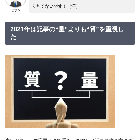
りたくないです！（汗）
ヒサシ
2021年は記事の“量”よりも“質”を重視し
た