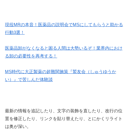
現役MRの本音！医薬品の説明会でMSにしてもらうと助かる
行動3選！
医薬品卸がなくなると困る人間は大勢いるぞ！業界内におけ
る卸の必要性を再考する！
MS時代に大正製薬の超難関施策『鷲友会（しゅうゆうか
い）』で苦しんだ体験談
最新の情報を追記したり、文字の装飾を直したり、改行の位
置を修正したり、リンクを貼り替えたり、とにかくリライト
は奥が深い。