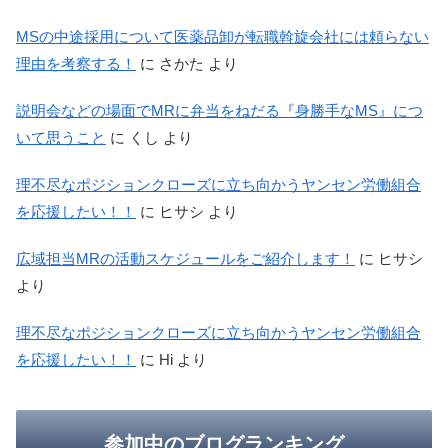
MSの中途採用について医薬品卸が転職斡旋会社には頼らない
理由を考察する！
に
さかた
より
説明会などの場面でMRに弁当をねだる『身勝手なMS』につ
いて思うこと
に
くし
より
理不尽なポジションクローズに立ち向かうヤンセン労働組合
を応援したい！！
に
ヒサシ
より
広域担当MRの活動スケジュールをご紹介します！
に
ヒサシ
より
理不尽なポジションクローズに立ち向かうヤンセン労働組合
を応援したい！！
に
Hi
より
参加中のブログランキング