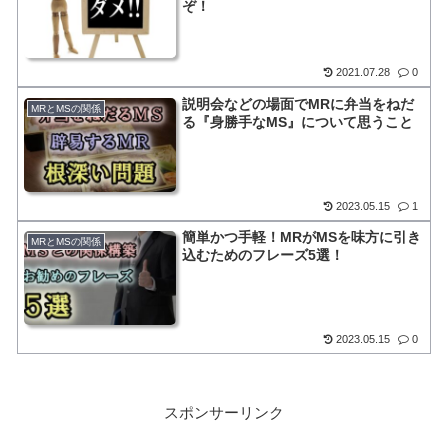
ぞ！
2021.07.28
0
説明会などの場面でMRに弁当をねだ
MRとMSの関係
る『身勝手なMS』について思うこと
2023.05.15
1
簡単かつ手軽！MRがMSを味方に引き
MRとMSの関係
込むためのフレーズ5選！
2023.05.15
0
スポンサーリンク