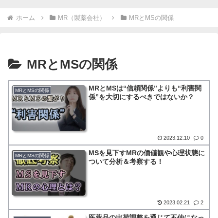
ホーム
MR（製薬会社）
MRとMSの関係
MRとMSの関係
MRとMSは“信頼関係”よりも“利害関
MRとMSの関係
係”を大切にするべきではないか？
2023.12.10
0
MSを見下すMRの価値観や心理状態に
MRとMSの関係
ついて分析＆考察する！
2023.02.21
2
医薬品の出荷調整を通じて不仲になっ