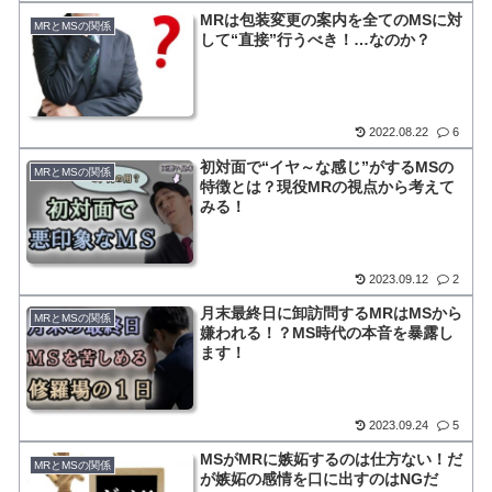
MRは包装変更の案内を全てのMSに対
MRとMSの関係
して“直接”行うべき！…なのか？
2022.08.22
6
初対面で“イヤ～な感じ”がするMSの
MRとMSの関係
特徴とは？現役MRの視点から考えて
みる！
2023.09.12
2
月末最終日に卸訪問するMRはMSから
MRとMSの関係
嫌われる！？MS時代の本音を暴露し
ます！
2023.09.24
5
MSがMRに嫉妬するのは仕方ない！だ
MRとMSの関係
が嫉妬の感情を口に出すのはNGだ