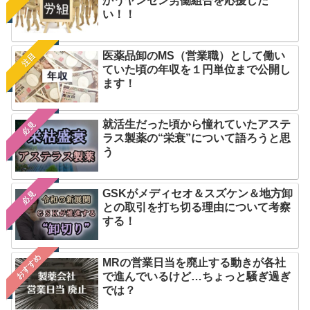
かうヤンセン労働組合を応援した
い！！
医薬品卸のMS（営業職）として働い
注目
ていた頃の年収を１円単位まで公開し
ます！
就活生だった頃から憧れていたアステ
必見
ラス製薬の“栄衰”について語ろうと思
う
GSKがメディセオ＆スズケン＆地方卸
必見
との取引を打ち切る理由について考察
する！
おすすめ
MRの営業日当を廃止する動きが各社
で進んでいるけど…ちょっと騒ぎ過ぎ
では？