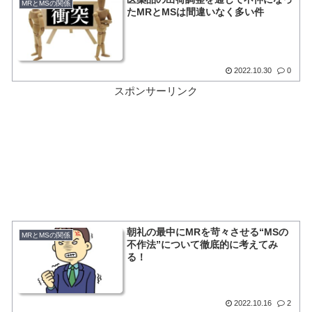
MRとMSの関係
たMRとMSは間違いなく多い件
2022.10.30
0
スポンサーリンク
朝礼の最中にMRを苛々させる“MSの
MRとMSの関係
不作法”について徹底的に考えてみ
る！
2022.10.16
2