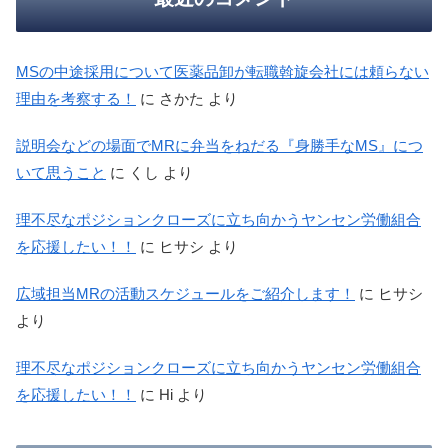
MSの中途採用について医薬品卸が転職斡旋会社には頼らない
理由を考察する！
に
さかた
より
説明会などの場面でMRに弁当をねだる『身勝手なMS』につ
いて思うこと
に
くし
より
理不尽なポジションクローズに立ち向かうヤンセン労働組合
を応援したい！！
に
ヒサシ
より
広域担当MRの活動スケジュールをご紹介します！
に
ヒサシ
より
理不尽なポジションクローズに立ち向かうヤンセン労働組合
を応援したい！！
に
Hi
より