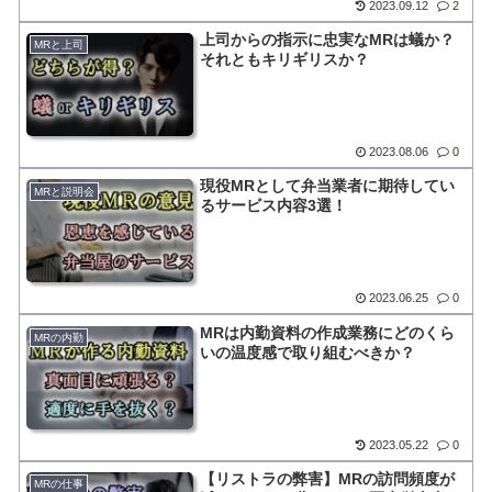
2023.09.12
2
上司からの指示に忠実なMRは蟻か？
MRと上司
それともキリギリスか？
2023.08.06
0
現役MRとして弁当業者に期待してい
MRと説明会
るサービス内容3選！
2023.06.25
0
MRは内勤資料の作成業務にどのくら
MRの内勤
いの温度感で取り組むべきか？
2023.05.22
0
【リストラの弊害】MRの訪問頻度が
MRの仕事