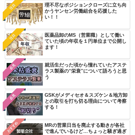
理不尽なポジションクローズに立ち向
注目
かうヤンセン労働組合を応援した
い！！
医薬品卸のMS（営業職）として働い
注目
ていた頃の年収を１円単位まで公開し
ます！
就活生だった頃から憧れていたアステ
必見
ラス製薬の“栄衰”について語ろうと思
う
GSKがメディセオ＆スズケン＆地方卸
必見
との取引を打ち切る理由について考察
する！
おすすめ
MRの営業日当を廃止する動きが各社
で進んでいるけど…ちょっと騒ぎ過ぎ