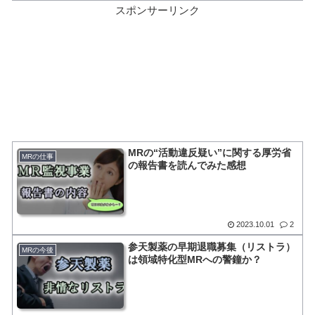
スポンサーリンク
MRの“活動違反疑い”に関する厚労省
MRの仕事
の報告書を読んでみた感想
2023.10.01
2
参天製薬の早期退職募集（リストラ）
MRの今後
は領域特化型MRへの警鐘か？