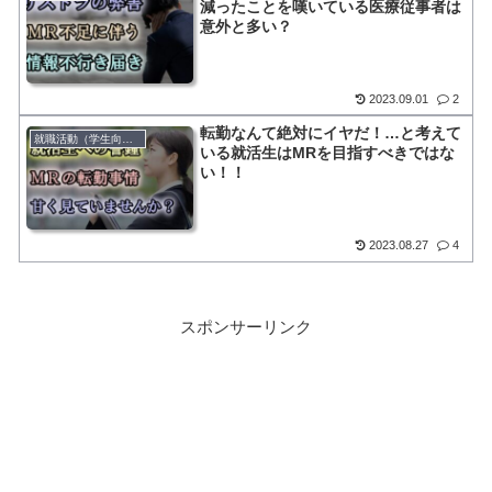
減ったことを嘆いている医療従事者は
意外と多い？
2023.09.01
2
転勤なんて絶対にイヤだ！…と考えて
就職活動（学生向け）
いる就活生はMRを目指すべきではな
い！！
2023.08.27
4
スポンサーリンク