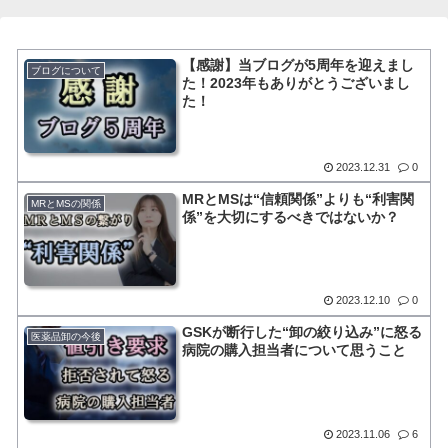
【感謝】当ブログが5周年を迎えまし
ブログについて
た！2023年もありがとうございまし
た！
2023.12.31
0
MRとMSは“信頼関係”よりも“利害関
MRとMSの関係
係”を大切にするべきではないか？
2023.12.10
0
GSKが断行した“卸の絞り込み”に怒る
医薬品卸の今後
病院の購入担当者について思うこと
2023.11.06
6